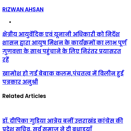
RIZWAN AHSAN
Website
क्षेत्रीय
क्षेत्रीय आयुर्वेदिक एवं यूनानी अधिकारी को निर्देश
आयुर्वेदिक
शासन द्वारा आयुष मिशन के कार्यक्रमों का लाभ पूर्ण
एवं
यूनानी
गुणवत्ता के साथ पहुंचाने के लिए निरंतर प्रयासरत
अधिकारी
रहें
को
निर्देश
शासन
खामोश
खामोश हो गई बेबाक कलम,पंचतत्व में विलीन हुई
द्वारा
हो
आयुष
पत्रकार अनुश्री
गई
मिशन
बेबाक
के
कलम,पंचतत्व
Related Articles
कार्यक्रमों
में
का
विलीन
लाभ
हुई
पूर्ण
पत्रकार
गुणवत्ता
अनुश्री
डॉ. दीपिका गुड़िया आत्रेय बनीं उत्तराखंड कांग्रेस की
के
साथ
प्रदेश सचिव, सर्व समाज ने दी बधाइयाँ