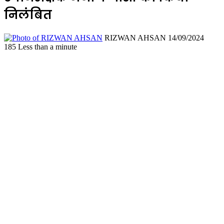
निलंबित
Send
RIZWAN AHSAN
14/09/2024
an
185
Less than a minute
email