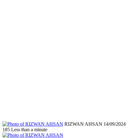
Send
RIZWAN AHSAN
14/09/2024
an
185
Less than a minute
email