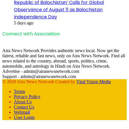
Republic of Balochistan’ Calls for Global
Observance of August 11 as Balochistan
Independence Day
5 days ago
Connect with Association
Aira News Network Provides authentic news local. Now get the
fairest, reliable and fast news, only on Aira News Network. Find all
news related to the country, abroad, sports, politics, crime,
automobile, and astrology in Hindi on Aira News Network.
Advertise - admin@airanewsnetwork.com
Support - admin@airanewsnetwork.com
© 2020 Aira News Network Created by
Viral Vision Media
Terms
Privacy Policy
About Us
Contact Us
Webmail
User Login
Facebook
X
WhatsApp
Telegram
Back