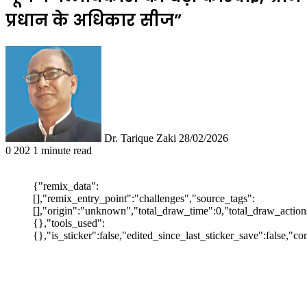
प्रधान के अधिकार सीज”
Follow
Send
on
an
X
email
Dr. Tarique Zaki
28/02/2026
0
202
1 minute read
{"remix_data":
[],"remix_entry_point":"challenges","source_tags":
[],"origin":"unknown","total_draw_time":0,"total_draw_action
{},"tools_used":
{},"is_sticker":false,"edited_since_last_sticker_save":false,"c