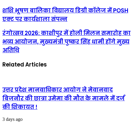
शशि
शशि भूषण बालिका विद्यालय डिग्री कॉलेज में POSH
भूषण
एक्ट पर कार्यशाला संपन्न
बालिका
विद्यालय
डिग्री
रंगोत्सव
रंगोत्सव 2026: काशीपुर में होली मिलन समारोह का
कॉलेज
2026:
भव्य आयोजन, मुख्यमंत्री पुष्कर सिंह धामी होंगे मुख्य
में
काशीपुर
POSH
में
अतिथि
एक्ट
होली
पर
मिलन
कार्यशाला
Related Articles
समारोह
संपन्न
का
भव्य
आयोजन,
मुख्यमंत्री
उत्तर प्रदेश मानवाधिकार आयोग ने मेवानवाद
पुष्कर
सिंह
बिजनौर की छात्रा उमेमा की मौत के मामले में दर्ज
धामी
की शिकायत !
होंगे
मुख्य
अतिथि
3 days ago