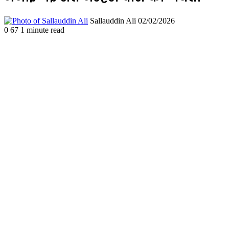
Send
Sallauddin Ali
02/02/2026
an
0
67
1 minute read
email