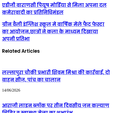
एडीजी
एडीजी वाराणसी पियूष मोर्डिया से मिला अपना दल
वाराणसी
कमेरावादी का प्रतिनिधिमंडल
पियूष
मोर्डिया
से
ग्रीन
ग्रीन वैली इंग्लिश स्कूल मे वार्षिक मेले फैट फेस्टा
मिला
वैली
का आयोजन,छात्रों ने कला के माध्यम दिखाया
अपना
इंग्लिश
दल
स्कूल
अपनी प्रतिभा
कमेरावादी
मे
का
वार्षिक
प्रतिनिधिमंडल
Related Articles
मेले
फैट
फेस्टा
का
आयोजन,छात्रों
लल्लापुरा चौकी प्रभारी शिवम मिश्रा की कार्रवाई, दो
ने
कला
वाहन सीज, पांच का चालान
के
माध्यम
14/06/2026
दिखाया
अपनी
प्रतिभा
आराजी लाइन ब्लॉक पर तीन दिवसीय जन कल्याण
शिविर व स्वास्थ्य मेला का शुभारंभ