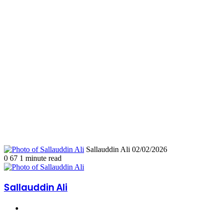
Send
Sallauddin Ali
02/02/2026
an
0
67
1 minute read
email
Sallauddin Ali
Website