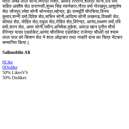
मंत्री अच्छे लाल सोनी,मणींद्र मिश्र, आमोद रस्तोगी,शैलेंद्र सोनी,रवि वर्मा
सहित आशीष सेठ वाराणसी,शुभम सिंह स्वर्णकार,गौरव वर्मा गोरखपुर,आशुतोष
सेठ जौनपुर,रमेश सोनी सोनभद्र,महेन्द्र, इं0 राममूर्ति चौरसिया,विनय
कुमार,शन्नी वर्मा,दिवेश सेठ,सचिन सोनी,आदित्य सोनी लखनऊ,विक्की सेठ,
कोमल सेठ, मोहित सेठ,राहुल सेठ,रोहित सेठ,विरेन्द्र, आनंद,लक्ष्मण वर्मा,रवि
वर्मा,सरन सेठ, अमर सोनी,नवीन,अभिषेक,मुकेश, अयाज़ खान पुनीत मौर्या
वीरेन्द्र यादव एडवोकेट,आनंद चौरसिया एडवोकेट राजेन्द्र चौधरी एवं श्याम
लाल पाल को किशन सेठ ने शाल ओढ़ाकर तथा नरहरि दास का चित्र भेंटकर
सम्मानित किया ||
Sallauddin Ali
0
Like
0
Dislike
50% Likes
VS
50% Dislikes