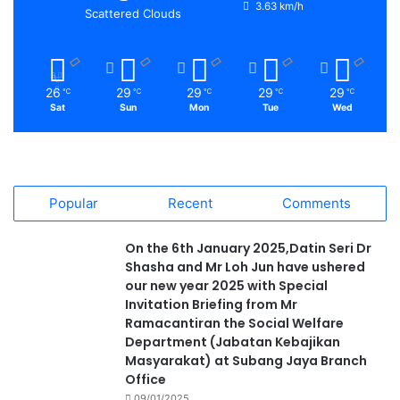
3.63 km/h
Scattered Clouds
26
29
29
29
29
℃
℃
℃
℃
℃
Sat
Sun
Mon
Tue
Wed
Popular
Recent
Comments
On the 6th January 2025,Datin Seri Dr
Shasha and Mr Loh Jun have ushered
our new year 2025 with Special
Invitation Briefing from Mr
Ramacantiran the Social Welfare
Department (Jabatan Kebajikan
Masyarakat) at Subang Jaya Branch
Office
09/01/2025