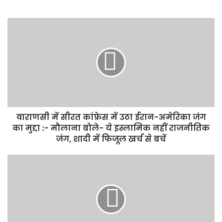
वाराणसी
में
सीरत
कांफ्रेस
में
उठा
ईरान-
अमेरिका
जंग
वाराणसी में सीरत कांफ्रेस में उठा ईरान-अमेरिका जंग
का
मुद्दा
का मुद्दा :- मौलाना बोले- ये इस्लामिक नहीं राजनीतिक
:-
जंग, शादी में फिजूल खर्च से बचें
मौलाना
बोले-
बीएचयू
ये
के
इस्लामिक
IMS
नहीं
गोदाम
राजनीतिक
में
जंग,
लगी
शादी
आग