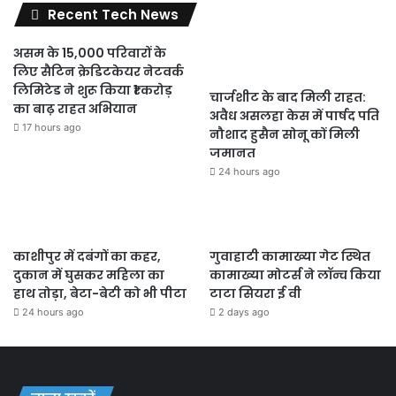
Recent Tech News
असम के 15,000 परिवारों के
लिए सैटिन क्रेडिटकेयर नेटवर्क
लिमिटेड ने शुरू किया ₹1 करोड़
चार्जशीट के बाद मिली राहत:
का बाढ़ राहत अभियान
अवैध असलहा केस में पार्षद पति
17 hours ago
नौशाद हुसैन सोनू कों मिली
जमानत
24 hours ago
काशीपुर में दबंगों का कहर,
गुवाहाटी कामाख्या गेट स्थित
दुकान में घुसकर महिला का
कामाख्या मोटर्स ने लॉन्च किया
हाथ तोड़ा, बेटा-बेटी को भी पीटा
टाटा सियरा ई वी
24 hours ago
2 days ago