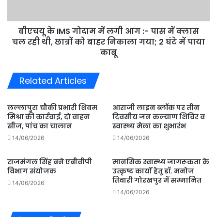
में
:-
फिजूल
पास
खर्च
बीएचयू के IMS गोदाम में लगी आग :- पास में क्लास
में
से
क्लास
चल रही थी, छात्रों को बाहर निकाला गया; 2 घंटे में पाया
बचें
चल
काबू
रही
थी,
Related Articles
छात्रों
को
बाहर
लल्लापुरा चौकी प्रभारी शिवम
आराजी लाइन ब्लॉक पर तीन
निकाला
मिश्रा की कार्रवाई, दो वाहन
दिवसीय जन कल्याण शिविर व
गया;
सीज, पांच का चालान
स्वास्थ्य मेला का शुभारंभ
2
14/06/2026
14/06/2026
घंटे
में
राजमंगल सिंह बने एबीवीपी
मानसिक स्वास्थ्य जागरूकता के
पाया
विभाग संयोजक
उत्कृष्ट कार्यों हेतु डॉ. मनोज
काबू
तिवारी गोरखपुर में सम्मानित
14/06/2026
14/06/2026