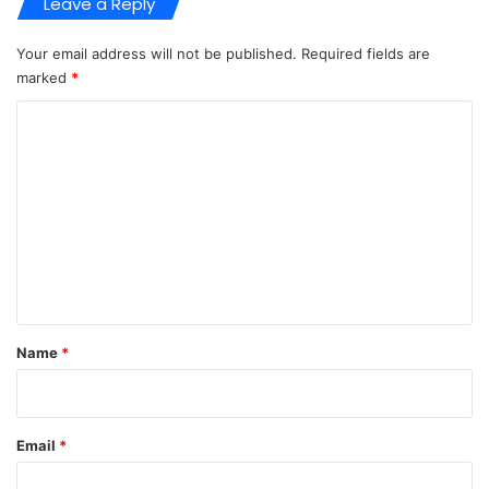
Leave a Reply
Your email address will not be published.
Required fields are
marked
*
C
o
m
m
e
n
t
*
Name
*
Email
*