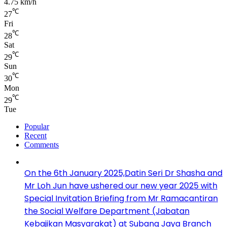
4.75 km/h
℃
27
Fri
℃
28
Sat
℃
29
Sun
℃
30
Mon
℃
29
Tue
Popular
Recent
Comments
On the 6th January 2025,Datin Seri Dr Shasha and
Mr Loh Jun have ushered our new year 2025 with
Special Invitation Briefing from Mr Ramacantiran
the Social Welfare Department (Jabatan
Kebajikan Masyarakat) at Subang Jaya Branch