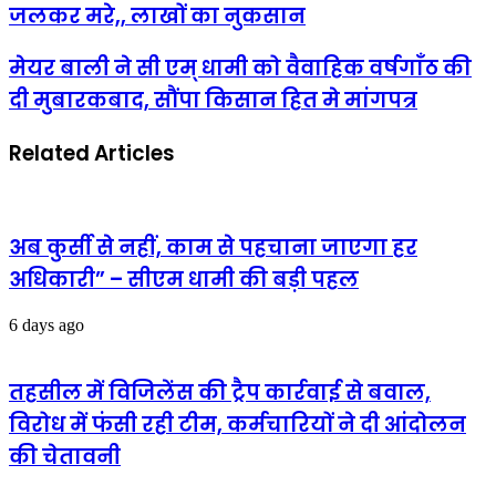
जलकर मरे,, लाखों का नुकसान
लगी
भयंकर
आग,
मेयर
मेयर बाली ने सी एम् धामी को वैवाहिक वर्षगाँठ की
छ:
बाली
दी मुबारकबाद, सौंपा किसान हित मे मांगपत्र
गौवंशीय
ने
पशु
सी
जलकर
एम्
Related Articles
मरे,,
धामी
लाखों
को
का
वैवाहिक
नुकसान
वर्षगाँठ
की
अब कुर्सी से नहीं, काम से पहचाना जाएगा हर
दी
अधिकारी” – सीएम धामी की बड़ी पहल
मुबारकबाद,
सौंपा
किसान
6 days ago
हित
मे
मांगपत्र
तहसील में विजिलेंस की ट्रैप कार्रवाई से बवाल,
विरोध में फंसी रही टीम, कर्मचारियों ने दी आंदोलन
की चेतावनी