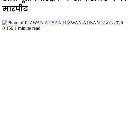
मारपीट
Send
RIZWAN AHSAN
31/01/2026
an
0
150
1 minute read
email