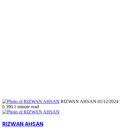
Send
RIZWAN AHSAN
01/12/2024
an
0
390
1 minute read
email
RIZWAN AHSAN