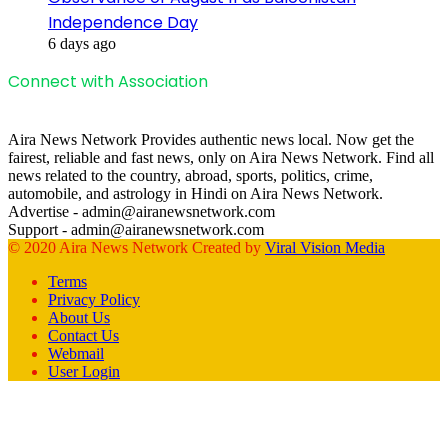
Independence Day
6 days ago
Connect with Association
Aira News Network Provides authentic news local. Now get the
fairest, reliable and fast news, only on Aira News Network. Find all
news related to the country, abroad, sports, politics, crime,
automobile, and astrology in Hindi on Aira News Network.
Advertise - admin@airanewsnetwork.com
Support - admin@airanewsnetwork.com
© 2020 Aira News Network Created by
Viral Vision Media
Terms
Privacy Policy
About Us
Contact Us
Webmail
User Login
Facebook
X
WhatsApp
Telegram
Back
to
top