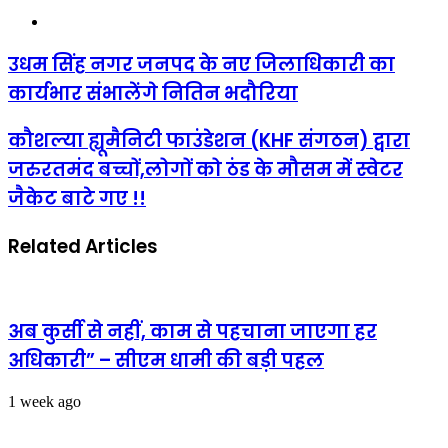
Website
उधम
उधम सिंह नगर जनपद के नए जिलाधिकारी का
सिंह
कार्यभार संभालेंगे नितिन भदौरिया
नगर
जनपद
के
कौशल्या
कौशल्या ह्यूमैनिटी फाउंडेशन (KHF संगठन) द्वारा
नए
ह्यूमैनिटी
जरुरतमंद बच्चों,लोगों को ठंड के मौसम में स्वेटर
जिलाधिकारी
फाउंडेशन
का
(KHF
जैकेट बाटे गए !!
कार्यभार
संगठन)
संभालेंगे
द्वारा
नितिन
Related Articles
जरुरतमंद
भदौरिया
बच्चों,लोगों
को
ठंड
के
अब कुर्सी से नहीं, काम से पहचाना जाएगा हर
मौसम
में
अधिकारी” – सीएम धामी की बड़ी पहल
स्वेटर
जैकेट
1 week ago
बाटे
गए
!!