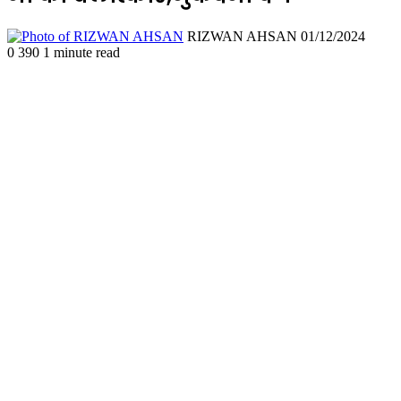
Send
RIZWAN AHSAN
01/12/2024
an
0
390
1 minute read
email