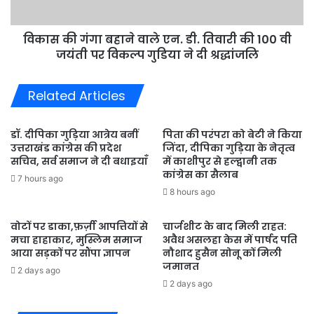
तिवारी
की
विकास की गंगा बहाने वाले एन. डी. तिवारी की 100 वी
100
वी
जयंती पर विकल्प गुडिया ने दी श्रद्धांजलि
जयंती
पर
Related Articles
विकल्प
गुडिया
ने
डॉ. दीपिका गुड़िया आत्रेय बनीं
पिता की परंपरा को बेटी ने किया
दी
उत्तराखंड कांग्रेस की प्रदेश
जिंदा, दीपिका गुड़िया के नेतृत्व
श्रद्धांजलि
सचिव, सर्व समाज ने दी बधाइयाँ
में काशीपुर से हल्द्वानी तक
कांग्रेस का सैलाब
7 hours ago
8 hours ago
वोटों पर डाका,फ़र्ज़ी आपत्तियों से
चार्जशीट के बाद मिली राहत:
मचा हाहाकार, मुस्लिम समाज
अवैध असलहा केस में पार्षद पति
आया सड़कों पर सौंपा ज्ञापन
नौशाद हुसैन सोनू कों मिली
जमानत
2 days ago
2 days ago