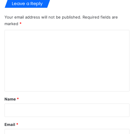
Leave a Reply
Your email address will not be published.
Required fields are
marked
*
C
o
m
m
e
n
t
*
Name
*
Email
*