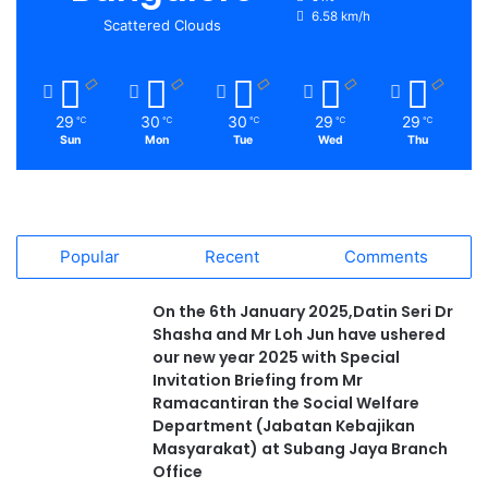
6.58 km/h
Scattered Clouds
29
30
30
29
29
℃
℃
℃
℃
℃
Sun
Mon
Tue
Wed
Thu
Popular
Recent
Comments
On the 6th January 2025,Datin Seri Dr
Shasha and Mr Loh Jun have ushered
our new year 2025 with Special
Invitation Briefing from Mr
Ramacantiran the Social Welfare
Department (Jabatan Kebajikan
Masyarakat) at Subang Jaya Branch
Office