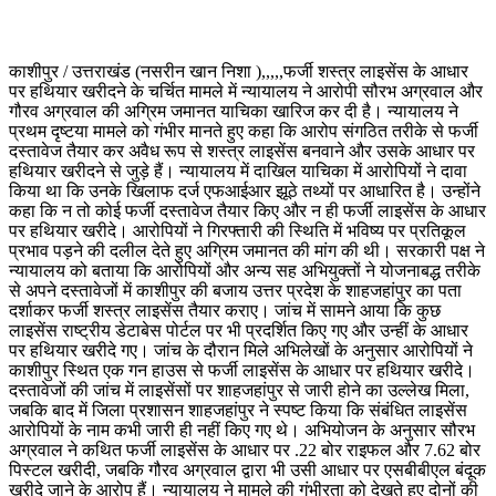
काशीपुर / उत्तराखंड (नसरीन खान निशा ),,,,,फर्जी शस्त्र लाइसेंस के आधार
पर हथियार खरीदने के चर्चित मामले में न्यायालय ने आरोपी सौरभ अग्रवाल और
गौरव अग्रवाल की अग्रिम जमानत याचिका खारिज कर दी है। न्यायालय ने
प्रथम दृष्टया मामले को गंभीर मानते हुए कहा कि आरोप संगठित तरीके से फर्जी
दस्तावेज तैयार कर अवैध रूप से शस्त्र लाइसेंस बनवाने और उसके आधार पर
हथियार खरीदने से जुड़े हैं। न्यायालय में दाखिल याचिका में आरोपियों ने दावा
किया था कि उनके खिलाफ दर्ज एफआईआर झूठे तथ्यों पर आधारित है। उन्होंने
कहा कि न तो कोई फर्जी दस्तावेज तैयार किए और न ही फर्जी लाइसेंस के आधार
पर हथियार खरीदे। आरोपियों ने गिरफ्तारी की स्थिति में भविष्य पर प्रतिकूल
प्रभाव पड़ने की दलील देते हुए अग्रिम जमानत की मांग की थी। सरकारी पक्ष ने
न्यायालय को बताया कि आरोपियों और अन्य सह अभियुक्तों ने योजनाबद्ध तरीके
से अपने दस्तावेजों में काशीपुर की बजाय उत्तर प्रदेश के शाहजहांपुर का पता
दर्शाकर फर्जी शस्त्र लाइसेंस तैयार कराए। जांच में सामने आया कि कुछ
लाइसेंस राष्ट्रीय डेटाबेस पोर्टल पर भी प्रदर्शित किए गए और उन्हीं के आधार
पर हथियार खरीदे गए। जांच के दौरान मिले अभिलेखों के अनुसार आरोपियों ने
काशीपुर स्थित एक गन हाउस से फर्जी लाइसेंस के आधार पर हथियार खरीदे।
दस्तावेजों की जांच में लाइसेंसों पर शाहजहांपुर से जारी होने का उल्लेख मिला,
जबकि बाद में जिला प्रशासन शाहजहांपुर ने स्पष्ट किया कि संबंधित लाइसेंस
आरोपियों के नाम कभी जारी ही नहीं किए गए थे। अभियोजन के अनुसार सौरभ
अग्रवाल ने कथित फर्जी लाइसेंस के आधार पर .22 बोर राइफल और 7.62 बोर
पिस्टल खरीदी, जबकि गौरव अग्रवाल द्वारा भी उसी आधार पर एसबीबीएल बंदूक
खरीदे जाने के आरोप हैं। न्यायालय ने मामले की गंभीरता को देखते हुए दोनों की