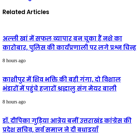
लाख
मिला
की
नया
Related Articles
डिमांड,
नेतृत्व,आई
बहु
जी
सहित
निवेदिता
15
कुकरेती
रिश्तेदारो
ने
अल्ली खां में सफल व्यापार बन चूका हैं नशे का
पर
गिनाई
कारोबार, पुलिस की कार्यप्रणाली पर लगे प्रश्न चिन्ह
एफ.आई.आर.
प्राथमिकताएं
8 hours ago
काशीपुर में शिव भक्ति की बही गंगा, दो विशाल
भंडारों में पहुंचे हजारों श्रद्धालु संग मेयर बाली
8 hours ago
डॉ. दीपिका गुड़िया आत्रेय बनीं उत्तराखंड कांग्रेस की
प्रदेश सचिव, सर्व समाज ने दी बधाइयाँ