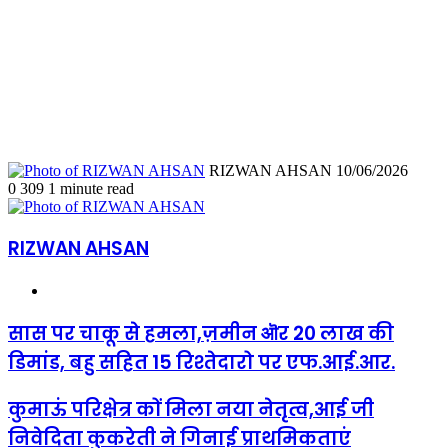
Send
RIZWAN AHSAN
10/06/2026
an
0
309
1 minute read
email
RIZWAN AHSAN
Website
सास
सास पर चाकू से हमला,ज़मीन ऒर 20 लाख की
पर
डिमांड, बहु सहित 15 रिश्तेदारो पर एफ.आई.आर.
चाकू
से
हमला,ज़मीन
कुमाऊं
कुमाऊं परिक्षेत्र कों मिला नया नेतृत्व,आई जी
ऒर
परिक्षेत्र
निवेदिता कुकरेती ने गिनाई प्राथमिकताएं
20
कों