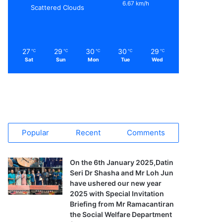
6.67 km/h
Scattered Clouds
27
29
30
30
29
℃
℃
℃
℃
℃
Sat
Sun
Mon
Tue
Wed
Popular
Recent
Comments
On the 6th January 2025,Datin
Seri Dr Shasha and Mr Loh Jun
have ushered our new year
2025 with Special Invitation
Briefing from Mr Ramacantiran
the Social Welfare Department