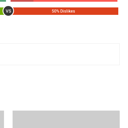
VS
50% Dislikes
आठ
दिन
का