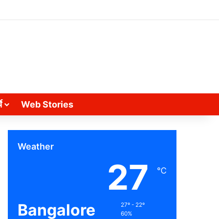
े
Web Stories
Weather
27
℃
Bangalore
27º - 22º
60%