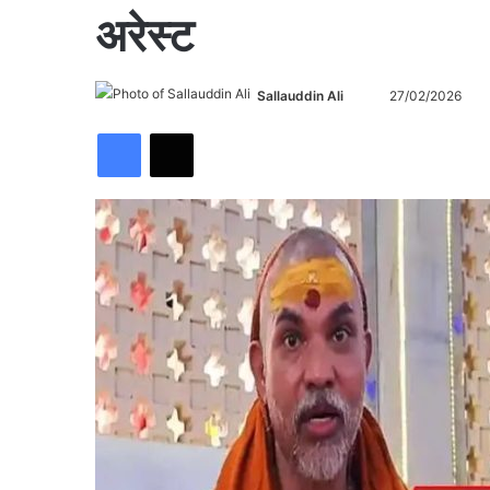
अरेस्ट
Send
Sallauddin Ali
27/02/2026
an
Facebook
X
email