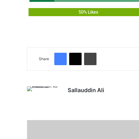
50% Likes
Facebook
X
Print
Share
Sallauddin Ali
Website
Earthquake:
भूकंप
के