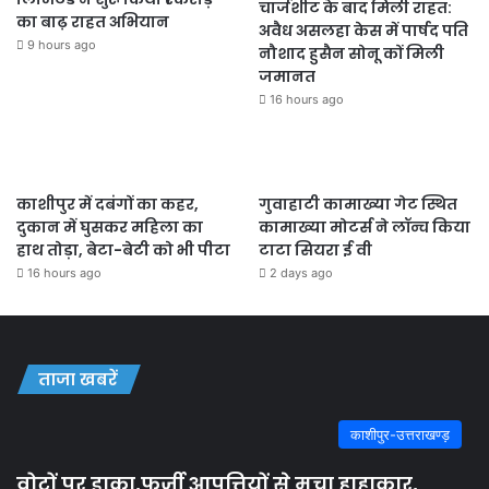
चार्जशीट के बाद मिली राहत:
का बाढ़ राहत अभियान
अवैध असलहा केस में पार्षद पति
9 hours ago
नौशाद हुसैन सोनू कों मिली
जमानत
16 hours ago
काशीपुर में दबंगों का कहर,
गुवाहाटी कामाख्या गेट स्थित
दुकान में घुसकर महिला का
कामाख्या मोटर्स ने लॉन्च किया
हाथ तोड़ा, बेटा-बेटी को भी पीटा
टाटा सियरा ई वी
16 hours ago
2 days ago
ताजा खबरें
काशीपुर-उत्तराखण्ड़
वोटों पर डाका,फ़र्ज़ी आपत्तियों से मचा हाहाकार,