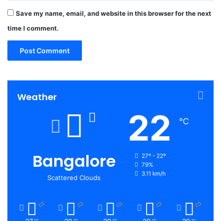
Save my name, email, and website in this browser for the next
time I comment.
Weather
22
℃
Bangalore
27º - 22º
79%
3.11 km/h
Scattered Clouds
℃
℃
℃
℃
℃