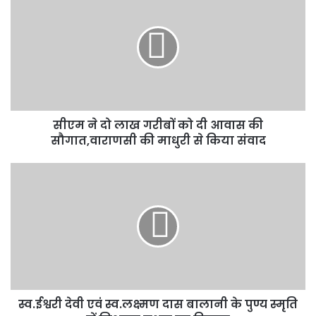
ने
दो
लाख
गरीबों
को
दी
आवास
की
सीएम ने दो लाख गरीबों को दी आवास की
सौगात,वाराणसी
की
सौगात,वाराणसी की माधुरी से किया संवाद
माधुरी
से
स्व.ईश्वरी
किया
देवी
संवाद
एवं
स्व.लक्ष्मण
दास
बालानी
के
पुण्य
स्मृति
स्व.ईश्वरी देवी एवं स्व.लक्ष्मण दास बालानी के पुण्य स्मृति
में