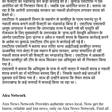
का फैक्ट्री का भंडाफोड़ कर कड़ी करवाई की है। कुमाऊं एसटीएफ ने एक
आरोपित को भी गिरफ्तार किया है। जबकि एक आरोपित फरार है। बताया जा
रहा है कि आरोपी उत्तराखंड सरकार का नकली होलोग्राम लगाकर शराब को
बेचते थे।
एसटीएफ ने आबकारी विभाग के सहयोग से काशीपुर के ग्राम पमानंद पुर में
नकली शराब बनाने वाली फैक्ट्री का भंडाफोड़ किया है। एसटीएफ एसएसपी
आयुष अग्रवाल ने बताया कि उत्तराखंड राज्य में बढ़ते नशे की प्रवृति की
रोकथाम के लिए मुख्यमंत्री के उत्तराखंड के ‘इग्स-फ्री देवभूमि अभियान के
अंतर्गत एसटीएफ द्वारा ड्रग्स व अवैध व नकली शराब के खिलाफ कार्रवाई करने
के आदेश पर कुमाऊं एसटीएफ टीम द्वारा ये कार्रवाई की गई है।
एसटीएफ एसएसपी ने बताया कल रात्रि थाना आईटीआई काशीपुर जनपद
ऊधमसिंह नगर क्षेत्र में एक मकान में छापा मारकर, अन्दर संचालित हो रही
नकली शराब बनाने की फैक्ट्री का भण्डाफोड़ किया। एसटीएफ ने आबकारी
विभाग काशीपुर की टीम के साथ मिलकर एक अभियुक्त को भी गिरफ्तार किया
गया है।
एसएसपी ने बताया कि अभियुक्त के पास से भारी मात्रा में नकली शराब व नकली
शराब बनाने का रॉ मटेरियल बरामद किए हैं। जिसके चलते कई धाराओं में
मुकदमा दर्ज किया गया है। साथ ही उन्होंने बताया कि तैयार शराब को
उत्तराखण्ड के कई जनपदों में सप्लाई किया जा रहा था।
Aira Network
Aira News Network Provides authentic news local. Now get the
fairest, reliable and fast news, only on Aira News Network. Find all