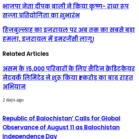
भाजपा
भाजपा नेता दीपक बाली ने किया कृष्ण- राधा रूप
नेता
सज्जा प्रतियोगिता का शुभारंभ
दीपक
बाली
ने
हिजबुल्लाह
हिजबुल्लाह का इजरायल पर अब तक का सबसे बड़ा
किया
का
हमला, इजरायल में इमरजेंसी लागू।
कृष्ण-
इजरायल
राधा
पर
रूप
अब
Related Articles
सज्जा
तक
प्रतियोगिता
का
का
सबसे
असम के 15,000 परिवारों के लिए सैटिन क्रेडिटकेयर
शुभारंभ
बड़ा
नेटवर्क लिमिटेड ने शुरू किया ₹1 करोड़ का बाढ़ राहत
हमला,
इजरायल
अभियान
में
इमरजेंसी
2 days ago
लागू।
Republic of Balochistan’ Calls for Global
Observance of August 11 as Balochistan
Independence Day