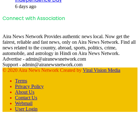
6 days ago
Connect with Association
Aira News Network Provides authentic news local. Now get the
fairest, reliable and fast news, only on Aira News Network. Find all
news related to the country, abroad, sports, politics, crime,
automobile, and astrology in Hindi on Aira News Network.
Advertise - admin@airanewsnetwork.com
Support - admin@airanewsnetwork.com
© 2020 Aira News Network Created by
Viral Vision Media
Terms
Privacy Policy
About Us
Contact Us
Webmail
User Login
Facebook
X
WhatsApp
Telegram
Back
to
top
button