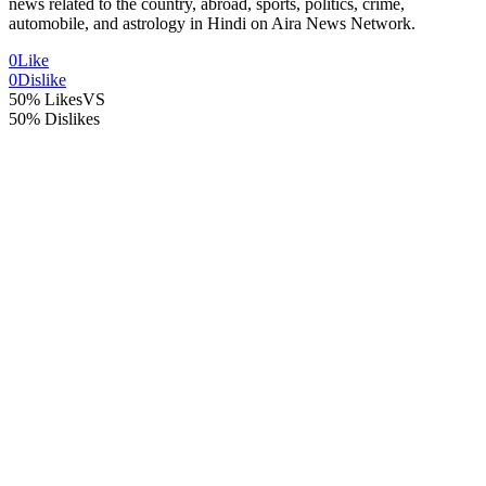
news related to the country, abroad, sports, politics, crime,
automobile, and astrology in Hindi on Aira News Network.
0
Like
0
Dislike
50% Likes
VS
50% Dislikes