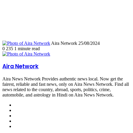
Follow
Send
Aira Network
25/08/2024
on
an
0
235
1 minute read
X
email
Aira Network
Aira News Network Provides authentic news local. Now get the
fairest, reliable and fast news, only on Aira News Network. Find all
news related to the country, abroad, sports, politics, crime,
automobile, and astrology in Hindi on Aira News Network.
Website
Facebook
X
YouTube
Instagram